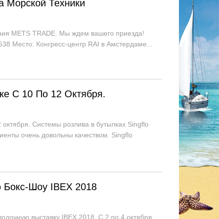
 Морской Техники
ания METS TRADE. Мы ждем вашего приезда!
,538 Место: Конгресс-центр RAI в Амстердаме...
ке С 10 По 12 Октября.
Лучший RV 12V водяной насос
Производитель 3GPM
45psi 12v насос пресной воды 12
самовсасывающий 12-вольтны
вольт перекачки воды
диафрагменный насос для
 октября. Системы розлива в бутылках Singflo
системы пресной воды
иенты очень довольны качеством. Singflo
клиен...
 Бокс-Шоу IBEX 2018
дочную выставку IBEX 2018. С 2 по 4 октября