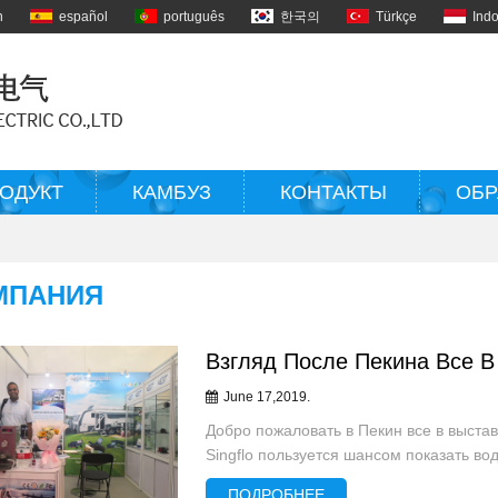
h
español
português
한국의
Türkçe
Ind
ОДУКТ
КАМБУЗ
КОНТАКТЫ
ОБР
МПАНИЯ
Взгляд После Пекина Все В
June 17,2019.
Добро пожаловать в Пекин все в выста
Singflo пользуется шансом показать в
и другие аксессуары для радиоупра...
ПОДРОБНЕЕ