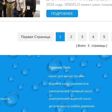
2018 года. SINGFLO имеет шанс показат
трюмный насос s , системы водяного ...
ПОДРОБНЕЕ
Первая Страница
1
2
3
4
5
Всего
5
страницы
Горячие Теги
насос для мытья палубы
Водяной насос нагреватель
электрический трюмный насос
нные и
электрический водяной насос
асосы
детали насоса шайба давления