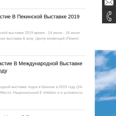
sales1@
астие В Пекинской Выставке 2019
sales2@
0086-
нской выставке 2019 время : 14 июня - 16 июня
ная выставка & amp; Центр конвенций (Пекин)
135995
частие В Международной Выставке
оду
дной выставке лодок в Шанхае в 2019 году (24-
 Место: Национальный E xhibition и и условность