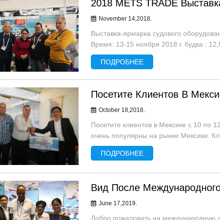
2018 METS TRADE Выставка
November 14,2018.
Выставка-ярмарка судового оборудов
Время: 13-15 ноября 2018 г. будка : 12
ПОДРОБНЕЕ
Посетите Клиентов В Мекси
лучший 12 вольт по
Singflo FLO-2203 12-вольтный
October 18,2018.
нию лучший морской
мембранный водяной насос с
 караван RV мембранный
питанием от аккумулятора
Посетите клиентов в Мексике с 10 по 12
 насос
очень популярны на рынке Мексики. Кл
установила долгосрочные отношения с 
ПОДРОБНЕЕ
Вид После Международного
June 17,2019.
Добро пожаловать на международную ло