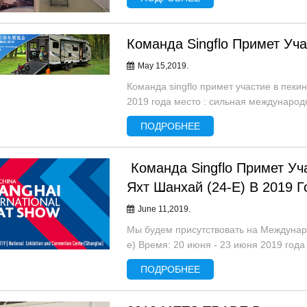
Команда Singflo Примет Уч
May 15,2019.
Команда singflo примет участие в пеки
2019 года место : сильная международ
будка нет : fw321 singflo водяной...
ПОДРОБНЕЕ
Команда Singflo Примет У
Яхт Шанхай (24-Е) В 2019 Г
June 11,2019.
Мы будем присутствовать на Междунаро
е) Время: 20 июня - 23 июня 2019 года
Центр (Шанхай) Бут № 2Р26 Singflo ...
ПОДРОБНЕЕ