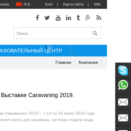
onesia
中文
Блог
|
Карта сайта
|
XML
АЗОВАТЕЛЬНЫЙ ЦЕНТР
Главная
Компания
singflo
 Выставке Caravaning 2019.
+86135
вке Караванинг 2019！ с 13 по 16 июня 2019 года.
sales@s
одяной насос для каравана, системы подачи воды