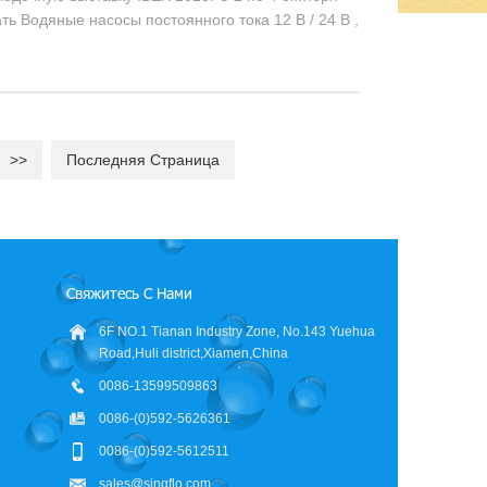
ь Водяные насосы постоянного тока 12 В / 24 В ,
>>
Последняя Страница
Свяжитесь С Нами
6F NO.1 Tianan Industry Zone, No.143 Yuehua
Road,Huli district,Xiamen,China
0086-13599509863
0086-(0)592-5626361
0086-(0)592-5612511
sales@singflo.com