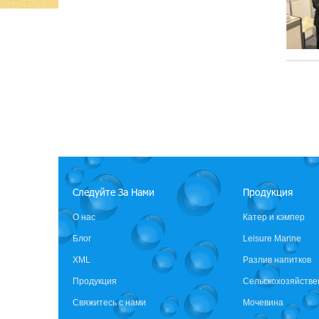
Следуйте За Нами
Продукция
О нас
Катер и кэмпер
Блог
Leisure Marine
XML
Разлив напитков
Продукция
Сельскохозяйстве
промышленные н
Свяжитесь с нами
Мочевина